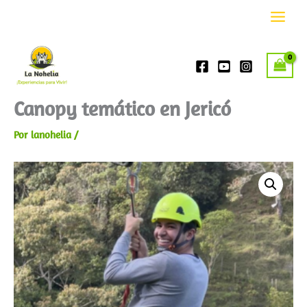
Jericó
Ir
cantidad
al
contenido
Canopy temático en Jericó
Por
lanohelia
/
Canopy
temático
en
Jericó
cantidad